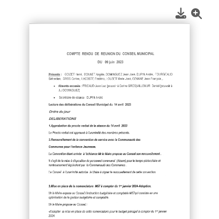
1
/
2