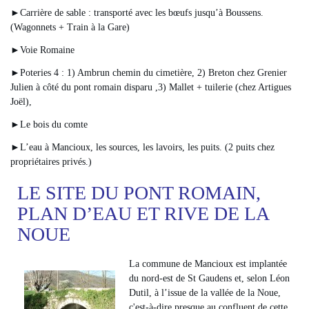
►Carrière de sable : transporté avec les bœufs jusqu’à Boussens.
(Wagonnets + Train à la Gare)
►Voie Romaine
►Poteries 4 : 1) Ambrun chemin du cimetière, 2) Breton chez Grenier
Julien à côté du pont romain disparu ,3) Mallet + tuilerie (chez Artigues
Joël),
►Le bois du comte
►L’eau à Mancioux, les sources, les lavoirs, les puits. (2 puits chez
propriétaires privés.)
LE SITE DU PONT ROMAIN,
PLAN D’EAU ET RIVE DE LA
NOUE
La commune de Mancioux est implantée
du nord-est de St Gaudens et, selon Léon
Dutil, à l’issue de la vallée de la Noue,
c'est-à-dire presque au confluent de cette