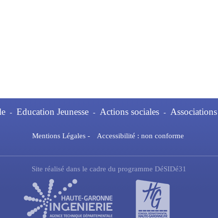
le
Education Jeunesse
Actions sociales
Associations
-
-
-
Mentions Légales
-
Accessibilité : non conforme
Site réalisé dans le cadre du programme DéSIDé31