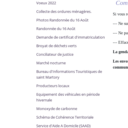
Comm
Voeux 2022
Collecte des ordures ménagères.
Si vous r
Photos Randonnée du 16 Août
--- Ne sur
Randonnée du 16 Août
--- Ne p
Demande de certificat d'immatriculation
--- Effa
Broyat de déchets verts
La genda
Conciliateur de justice
Les envo
Marché nocturne
communiq
Bureau d'Informations Touristiques de
saint Martory
Producteurs locaux
Equipement des véhicules en période
hivernale
Monoxyde de carbonne
Schéma de Cohérence Territoriale
Service d'Aide A Domicile (SAAD)