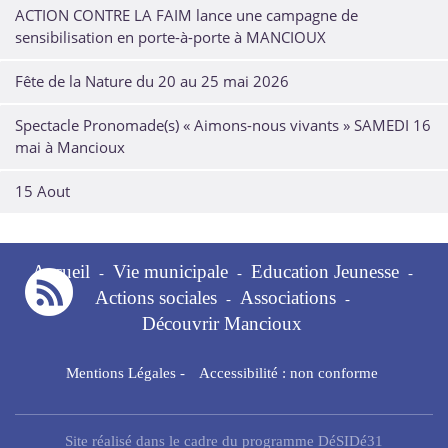
ACTION CONTRE LA FAIM lance une campagne de
sensibilisation en porte-à-porte à MANCIOUX
Fête de la Nature du 20 au 25 mai 2026
Spectacle Pronomade(s) « Aimons-nous vivants » SAMEDI 16
mai à Mancioux
15 Aout
Accueil
Vie municipale
Education Jeunesse
-
-
-
Actions sociales
Associations
-
-
Découvrir Mancioux
Mentions Légales
-
Accessibilité : non conforme
Site réalisé dans le cadre du programme DéSIDé31