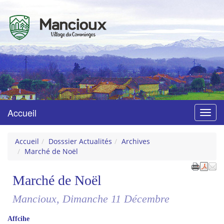
Mancioux
Village du Comminges
Accueil
Menu
Accueil
Dosssier Actualités
Archives
Marché de Noël
Marché de Noël
Mancioux, Dimanche 11 Décembre
Affcihe